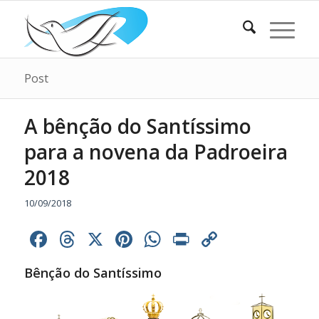
Post
A bênção do Santíssimo
para a novena da Padroeira
2018
10/09/2018
Facebook
Threads
X
Pinterest
WhatsApp
Print
Copy
Link
Bênção do Santíssimo