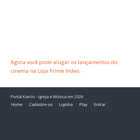
Agora você pode alugar os lançamentos do
cinema na Loja Prime Video.
Portal Kairós - Igreja e Música em 2026
Home
Cadastre-se
Lojinha
Play
Entrar