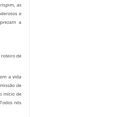
rispim, as
oderosos e
sprezam a
roteiro de
com a vida
 missão de
 início de
Todos nós