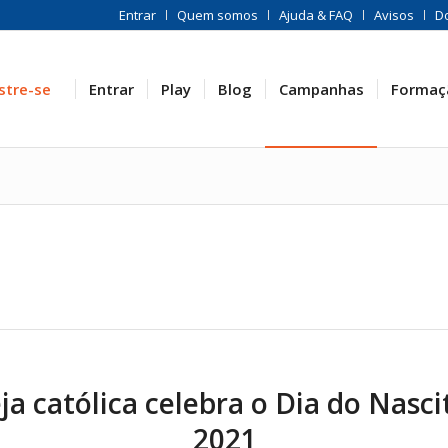
Entrar
Quem somos
Ajuda & FAQ
Avisos
D
stre-se
Entrar
Play
Blog
Campanhas
Formaç
eja católica celebra o Dia do Nasc
2021