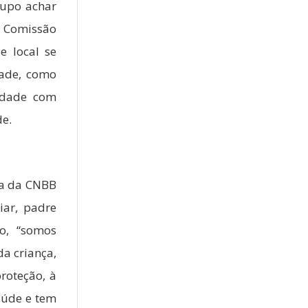
rupo achar
a Comissão
e local se
dade, como
nidade com
de.
ia da CNBB
iar, padre
o, “somos
da criança,
roteção, à
aúde e tem