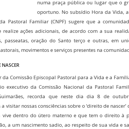
numa praça pública ou lugar que o g
oportuno. No subsídio Hora da Vida, 
da Pastoral Familiar (CNPF) sugere que a comunidad
e realize ações adicionais, de acordo com a sua reali
s, passeatas, oração do Santo terço e outras, em u
pastorais, movimentos e serviços presentes na comunida
E NASCER
r da Comissão Episcopal Pastoral para a Vida e a Famíl
rio executivo da Comissão Nacional da Pastoral Famil
Guimarães, recorda que neste dia dia 8 de outubr
 visitar nossas consciências sobre o ‘direito de nascer’ 
 vive dentro do útero materno e que tem o direito à p
ão, a um nascimento sadio, ao respeito de sua vida e s