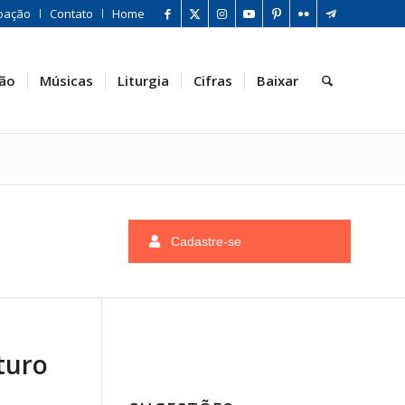
oação
Contato
Home
ão
Músicas
Liturgia
Cifras
Baixar
Cadastre-se
ituro