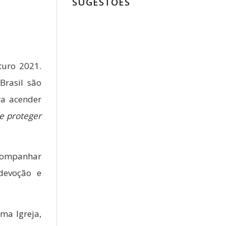
SUGESTÕES
turo 2021.
Brasil são
ra acender
 e proteger
acompanhar
devoção e
ma Igreja,