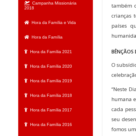
Campanha Missionária
também o 
2018
crianças 
Hora da Família e Vida
países q
humanidad
Hora da Família
BÊNÇÃOS 
Hora da Família 2021
O subsídi
Hora da Família 2020
celebraçã
Hora da Família 2019
“Neste Di
Hora da Família 2018
humana em
cada pess
Hora da Família 2017
seu dese
Hora da Família 2016
fomos um 