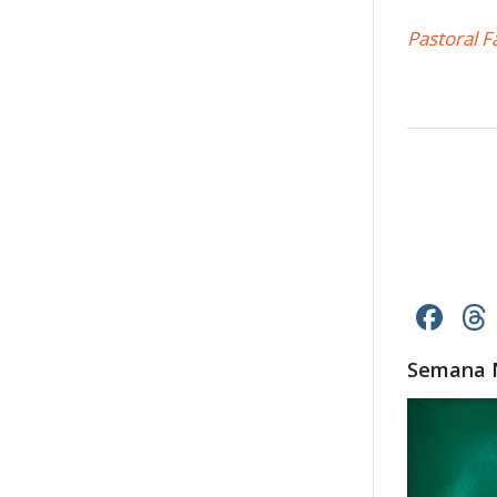
Pastoral F
Fa
Semana N