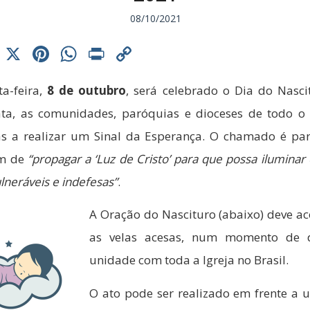
08/10/2021
cebook
Threads
X
Pinterest
WhatsApp
Print
Copy
Link
ta-feira,
8 de outubro
, será celebrado o Dia do Nasci
ta, as comunidades, paróquias e dioceses de todo o 
s a realizar um Sinal da Esperança. O chamado é pa
im de
“propagar a ‘Luz de Cristo’ para que possa iluminar
ulneráveis e indefesas”
.
A Oração do Nascituro (abaixo) deve 
as velas acesas, num momento de 
unidade com toda a Igreja no Brasil.
O ato pode ser realizado em frente a u