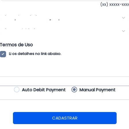
(xx) xxxxx-xxx
* Arquivos de formação para
* Sua atividade
Termos de Uso
Li os detalhes no link abaixo.
Auto Debit Payment
Manual Payment
CADASTRAR