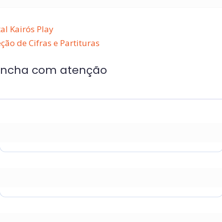
al Kairós Play
ção de Cifras e Partituras
encha com atenção
* Nome
* Sobrenome