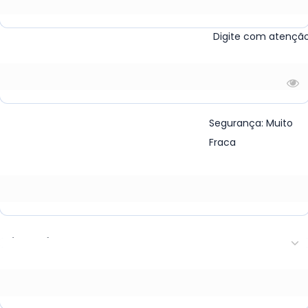
* Seu e-mail
Digite com atençã
* Senha
Segurança: Muito
Fraca
* Cidade
* Estado
* WhatsApp