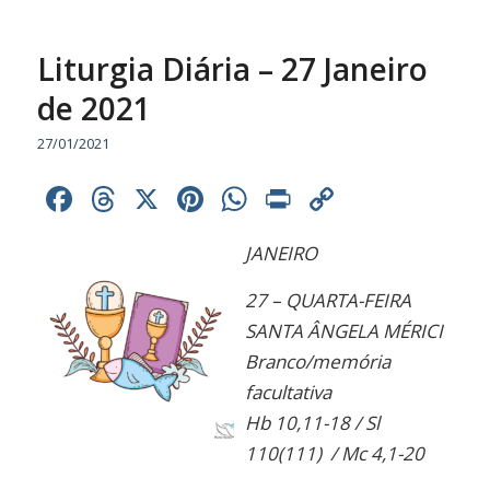
Liturgia Diária – 27 Janeiro
de 2021
27/01/2021
Facebook
Threads
X
Pinterest
WhatsApp
Print
Copy
Link
JANEIRO
27 – QUARTA-FEIRA
SANTA ÂNGELA MÉRICI
Branco/memória
facultativa
Hb 10,11-18 / Sl
110(111) / Mc 4,1-20