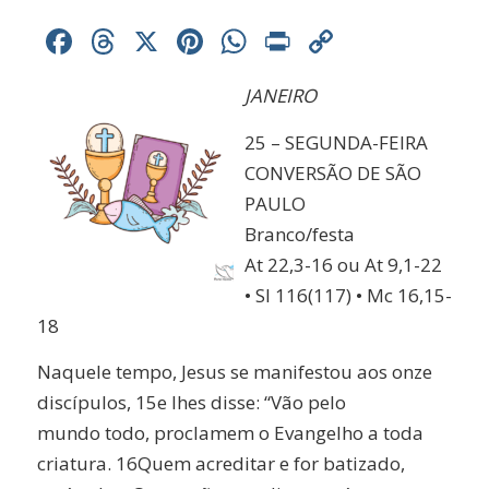
Facebook
Threads
X
Pinterest
WhatsApp
Print
Copy
Link
JANEIRO
25 – SEGUNDA-FEIRA
CONVERSÃO DE SÃO
PAULO
Branco/festa
At 22,3-16 ou At 9,1-22
• Sl 116(117) • Mc 16,15-
18
Naquele tempo, Jesus se manifestou aos onze
discípulos, 15e lhes disse: “Vão pelo
mundo todo, proclamem o Evangelho a toda
criatura. 16Quem acreditar e for batizado,