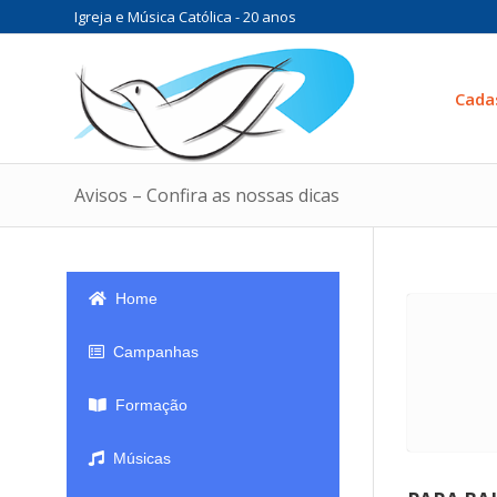
Igreja e Música Católica - 20 anos
Cada
Avisos – Confira as nossas dicas
Home
Campanhas
Formação
Músicas