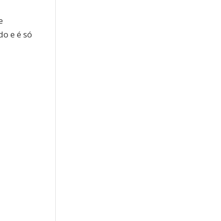
e
do e é só