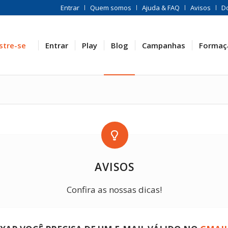
Entrar
Quem somos
Ajuda & FAQ
Avisos
D
stre-se
Entrar
Play
Blog
Campanhas
Formaç
AVISOS
Confira as nossas dicas!