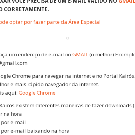
XAR VOCÊ PRECISA DE UM E-MAIL VÁLIDO NO
GMAI
LO CORRETAMENTE.
ode optar por fazer parte da Área Especial
faça um endereço de e-mail no
GMAIL
(o melhor) Exemplo
gmail.com
ogle Chrome para navegar na internet e no Portal Kairós
lhor e mais rápido navegador da internet.
is aqui:
Google Chrome
Kairós existem diferentes maneiras de fazer downloads (
ar na hora
 por e-mail
o por e-mail baixando na hora