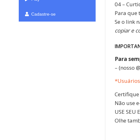
04 – Curt
Para que 
Cadastre-se
Se o link 
copiar e c
IMPORTA
Para semp
– (nosso @
*Usuários
Certifiqu
Não use e-
USE SEU 
Olhe tam