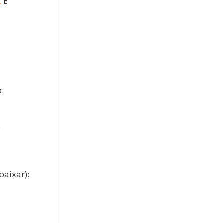
L
E
:
.
baixar):