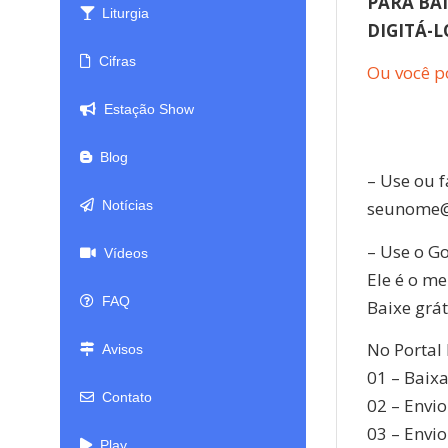
PARA BAI
Liturgia
DIGITÁ-
Cifras
Ou você p
Estação Show
Blog
– Use ou 
Notícias
seunome@
– Use o Go
Vídeos
Ele é o me
FAQ
Baixe grát
No Portal 
Avisos
01 – Baix
Contato
02 – Envio
03 – Envi
Play