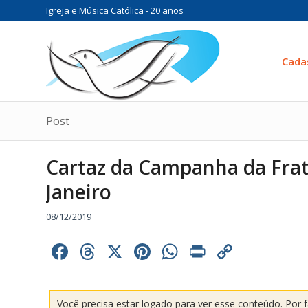
Igreja e Música Católica - 20 anos
Cada
Post
Cartaz da Campanha da Frat
Janeiro
08/12/2019
Facebook
Threads
X
Pinterest
WhatsApp
Print
Copy
Link
Você precisa estar logado para ver esse conteúdo. Por 