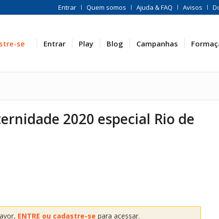
Entrar
Quem somos
Ajuda & FAQ
Avisos
D
stre-se
Entrar
Play
Blog
Campanhas
Formaç
ernidade 2020 especial Rio de
favor,
ENTRE ou cadastre-se
para acessar.