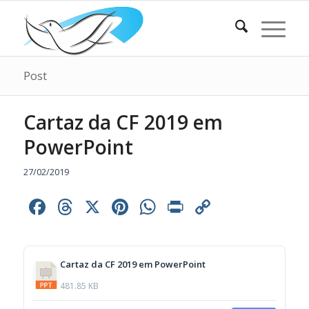
Post
Cartaz da CF 2019 em
PowerPoint
27/02/2019
Facebook
Threads
X
Pinterest
WhatsApp
Print
Copy
Link
Cartaz da CF 2019 em PowerPoint
481.85 KB