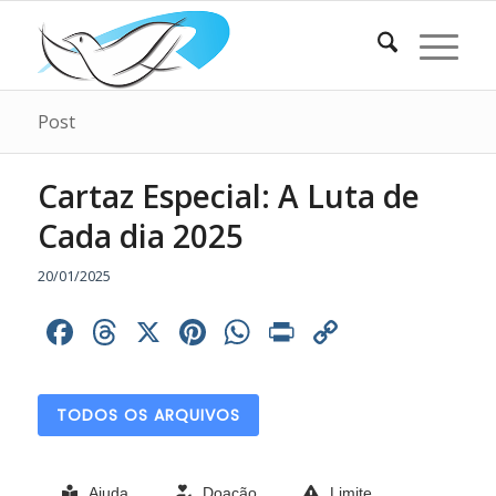
Post
Cartaz Especial: A Luta de
Cada dia 2025
20/01/2025
Facebook
Threads
X
Pinterest
WhatsApp
Print
Copy
Link
TODOS OS ARQUIVOS
Ajuda
Doação
Limite