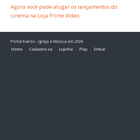
Agora você pode alugar os lançamentos do
cinema na Loja Prime Video.
Portal Kairós - Igreja e Música em 2026
Home
Cadastre-se
Lojinha
Play
Entrar