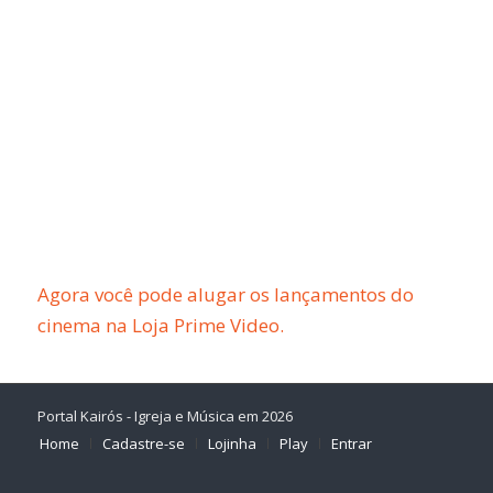
Agora você pode alugar os lançamentos do
cinema na Loja Prime Video.
Portal Kairós - Igreja e Música em 2026
Home
Cadastre-se
Lojinha
Play
Entrar