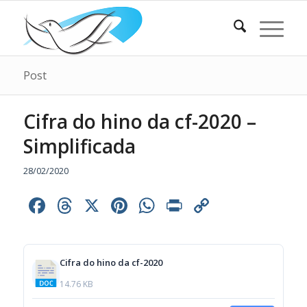
Post
Cifra do hino da cf-2020 –
Simplificada
28/02/2020
Facebook
Threads
X
Pinterest
WhatsApp
Print
Copy
Link
Cifra do hino da cf-2020
14.76 KB