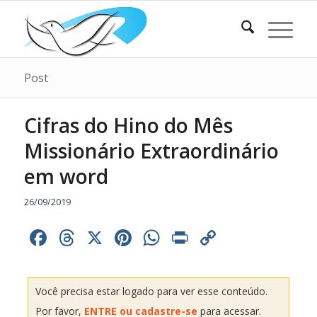
Post
Cifras do Hino do Mês
Missionário Extraordinário
em word
26/09/2019
Facebook
Threads
X
Pinterest
WhatsApp
Print
Copy
Link
Você precisa estar logado para ver esse conteúdo.
Por favor,
ENTRE ou cadastre-se
para acessar.