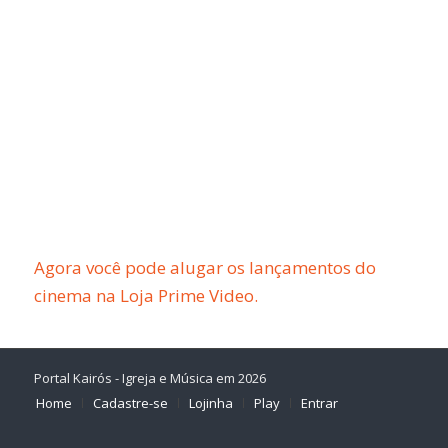
Agora você pode alugar os lançamentos do
cinema na Loja Prime Video.
Portal Kairós - Igreja e Música em 2026
Home
Cadastre-se
Lojinha
Play
Entrar