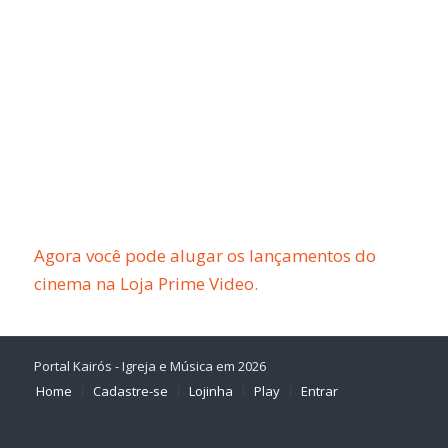
Agora você pode alugar os lançamentos do
cinema na Loja Prime Video.
Portal Kairós - Igreja e Música em 2026
Home
Cadastre-se
Lojinha
Play
Entrar