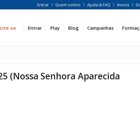
Entrar
Quem somos
Ajuda & FAQ
Avisos
D
stre-se
Entrar
Play
Blog
Campanhas
Formaç
025 (Nossa Senhora Aparecida