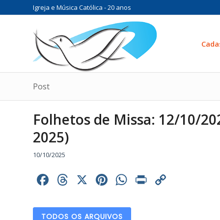
Igreja e Música Católica - 20 anos
Cada
Post
Folhetos de Missa: 12/10/2
2025)
10/10/2025
Facebook
Threads
X
Pinterest
WhatsApp
Print
Copy
Link
TODOS OS ARQUIVOS