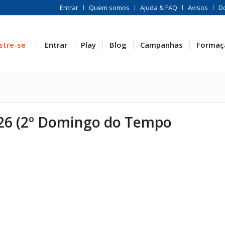
Entrar
Quem somos
Ajuda & FAQ
Avisos
D
stre-se
Entrar
Play
Blog
Campanhas
Formaç
026 (2º Domingo do Tempo