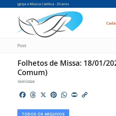
Igreja e Música Católica - 20 anos
Cada
Post
Folhetos de Missa: 18/01/2
Comum)
10/01/2026
Facebook
Threads
X
Pinterest
WhatsApp
Print
Copy
Link
TODOS OS ARQUIVOS