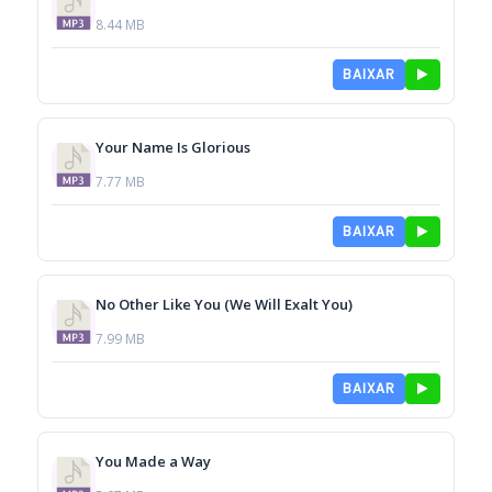
8.44 MB
BAIXAR
Your Name Is Glorious
7.77 MB
BAIXAR
No Other Like You (We Will Exalt You)
7.99 MB
BAIXAR
You Made a Way