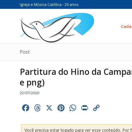
Igreja e Música Católica - 20 anos
Cada
Post
Partitura do Hino da Campa
e png)
22/07/2020
Facebook
Threads
X
Pinterest
WhatsApp
Print
Copy
Link
Você precisa estar logado para ver esse conteúdo. Por 