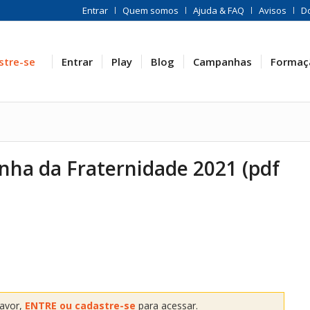
Entrar
Quem somos
Ajuda & FAQ
Avisos
D
stre-se
Entrar
Play
Blog
Campanhas
Formaç
nha da Fraternidade 2021 (pdf
favor,
ENTRE ou cadastre-se
para acessar.