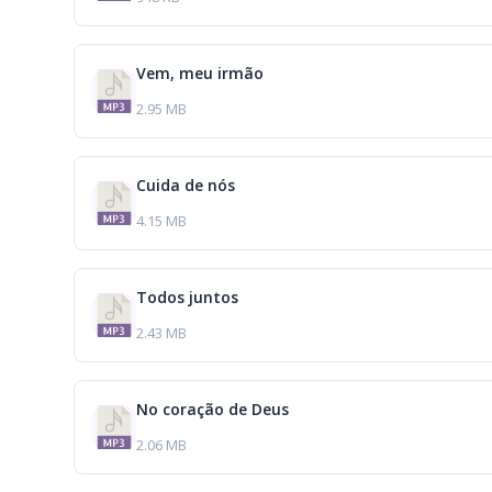
Vem, meu irmão
2.95 MB
Cuida de nós
4.15 MB
Todos juntos
2.43 MB
No coração de Deus
2.06 MB