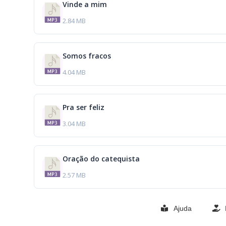
Vinde a mim
2.84 MB
Somos fracos
4.04 MB
Pra ser feliz
3.04 MB
Oração do catequista
2.57 MB
Ajuda