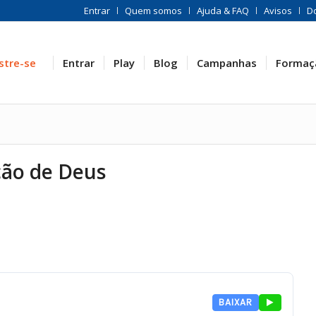
Entrar
Quem somos
Ajuda & FAQ
Avisos
D
stre-se
Entrar
Play
Blog
Campanhas
Formaç
ção de Deus
BAIXAR