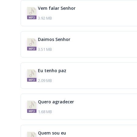
Vem falar Senhor
3.92 MB
Daimos Senhor
3.51 MB
Eu tenho paz
2.09 MB
Quero agradecer
1.68 MB
Quem sou eu