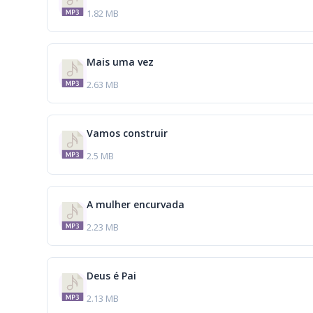
1.82 MB
Mais uma vez
2.63 MB
Vamos construir
2.5 MB
A mulher encurvada
2.23 MB
Deus é Pai
2.13 MB