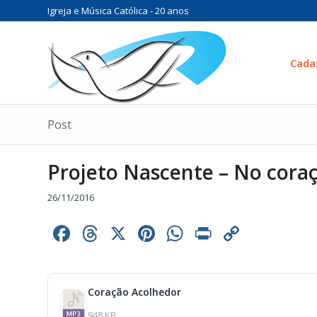
Igreja e Música Católica - 20 anos
Cada
Post
Projeto Nascente – No cora
26/11/2016
Facebook
Threads
X
Pinterest
WhatsApp
Print
Copy
Link
Coração Acolhedor
948 KB