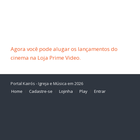
Agora você pode alugar os lançamentos do
cinema na Loja Prime Video.
Portal Kairós - Igreja e Música em 2026
Home
Cadastre-se
Lojinha
Play
Entrar