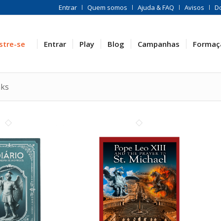
Entrar
Quem somos
Ajuda & FAQ
Avisos
D
stre-se
Entrar
Play
Blog
Campanhas
Formaç
nks