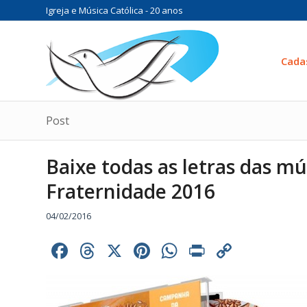
Igreja e Música Católica - 20 anos
Cada
Post
Baixe todas as letras das 
Fraternidade 2016
04/02/2016
Facebook
Threads
X
Pinterest
WhatsApp
Print
Copy
Link