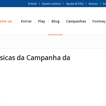
Entrar
Quem somos
Ajuda & FAQ
Avisos
D
stre-se
Entrar
Play
Blog
Campanhas
Formaç
músicas da Campanha da