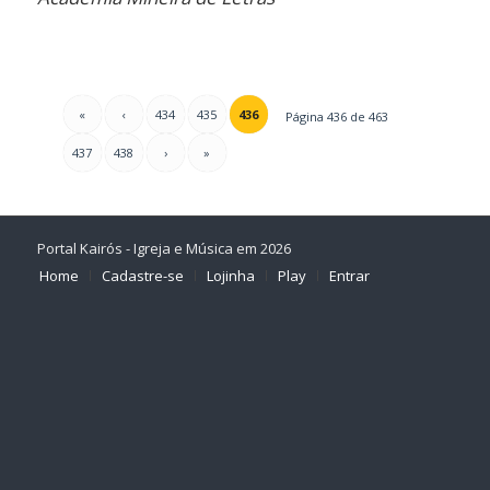
«
‹
434
435
436
Página 436 de 463
437
438
›
»
Portal Kairós - Igreja e Música em 2026
Home
Cadastre-se
Lojinha
Play
Entrar