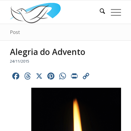
Post
Alegria do Advento
24/11/2015
Facebook
Threads
X
Pinterest
WhatsApp
Print
Copy
Link