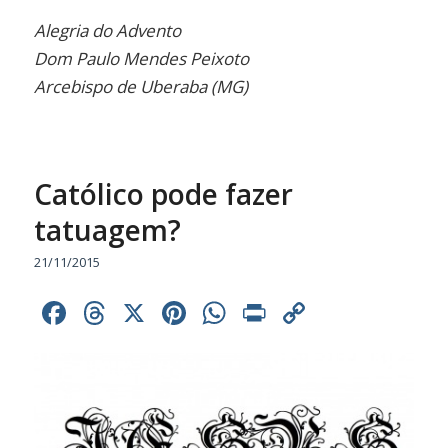
Alegria do Advento
Dom Paulo Mendes Peixoto
Arcebispo de Uberaba (MG)
Católico pode fazer
tatuagem?
21/11/2015
Facebook
Threads
X
Pinterest
WhatsApp
Print
Copy
Link