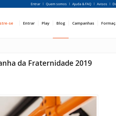
Entrar
Quem somos
Ajuda & FAQ
Avisos
D
stre-se
Entrar
Play
Blog
Campanhas
Formaç
nha da Fraternidade 2019