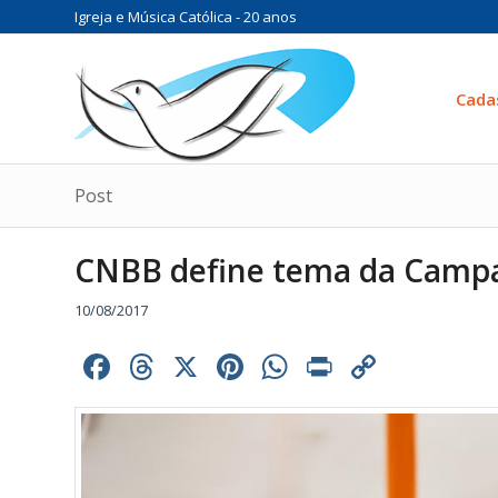
Igreja e Música Católica - 20 anos
Cada
Post
CNBB define tema da Campa
10/08/2017
Facebook
Threads
X
Pinterest
WhatsApp
Print
Copy
Link