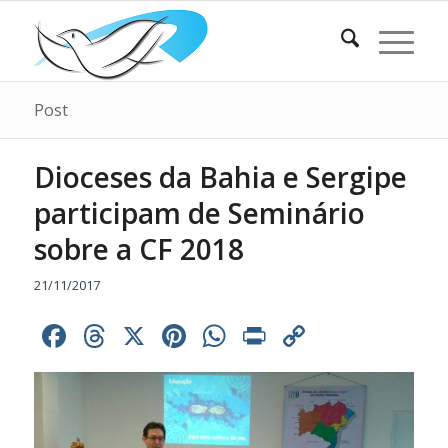
Post
Dioceses da Bahia e Sergipe
participam de Seminário
sobre a CF 2018
21/11/2017
Facebook
Threads
X
Pinterest
WhatsApp
Print
Copy
Link