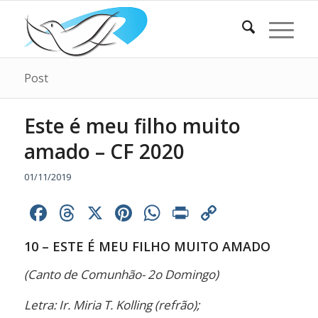
Post
Este é meu filho muito
amado – CF 2020
01/11/2019
Facebook
Threads
X
Pinterest
WhatsApp
Print
Copy
Link
10 – ESTE É MEU FILHO MUITO AMADO
(Canto de Comunhão- 2o Domingo)
Letra: Ir. Miria T. Kolling (refrão);