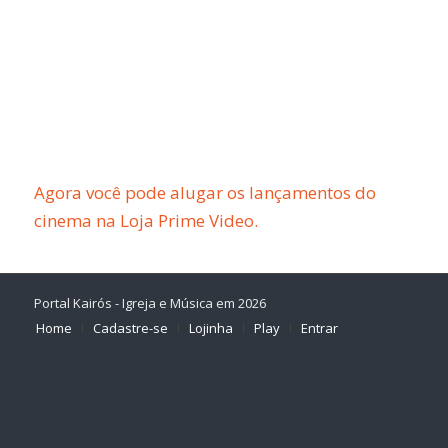
Agora você pode alugar os lançamentos do
cinema na Loja Prime Video.
Portal Kairós - Igreja e Música em 2026
Home
Cadastre-se
Lojinha
Play
Entrar