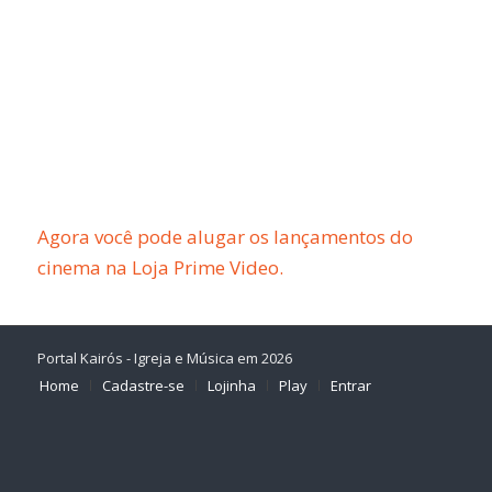
Agora você pode alugar os lançamentos do
cinema na Loja Prime Video.
Portal Kairós - Igreja e Música em 2026
Home
Cadastre-se
Lojinha
Play
Entrar