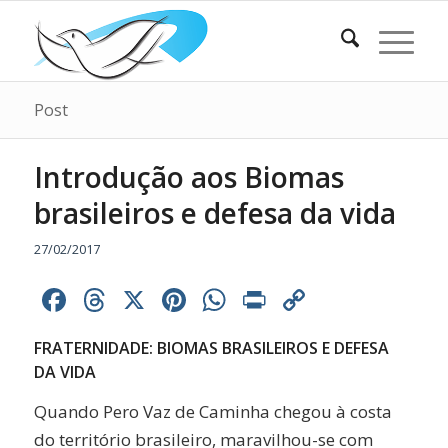
Post
Introdução aos Biomas
brasileiros e defesa da vida
27/02/2017
Facebook
Threads
X
Pinterest
WhatsApp
Print
Copy
Link
FRATERNIDADE: BIOMAS BRASILEIROS E DEFESA
DA VIDA
Quando Pero Vaz de Caminha chegou à costa
do território brasileiro, maravilhou-se com