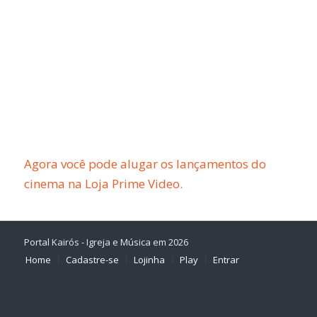
Agora você pode alugar os lançamentos do
cinema na Loja Prime Video.
Portal Kairós - Igreja e Música em 2026
Home
Cadastre-se
Lojinha
Play
Entrar