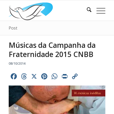
Post
Músicas da Campanha da
Fraternidade 2015 CNBB
08/10/2014
Facebook
Threads
X
Pinterest
WhatsApp
Print
Copy
Link