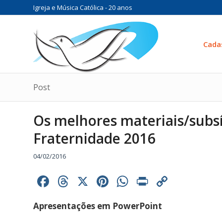
Igreja e Música Católica - 20 anos
Cada
Post
Os melhores materiais/subs
Fraternidade 2016
04/02/2016
Facebook
Threads
X
Pinterest
WhatsApp
Print
Copy
Link
Apresentações em PowerPoint