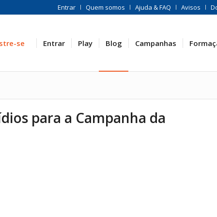
Entrar
Quem somos
Ajuda & FAQ
Avisos
D
stre-se
Entrar
Play
Blog
Campanhas
Formaç
ídios para a Campanha da