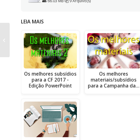
66.03 MB
9 Arquivo(s)
LEIA MAIS
Baixe todas as
partituras da
Campanha da
Fraternidade 2016
Os melhores subsídios
Os melhores
para a CF 2017 -
materiais/subsídios
Edição PowerPoint
para a Campanha da…