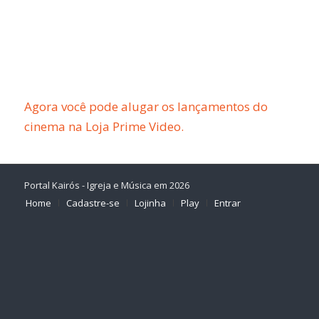
Agora você pode alugar os lançamentos do
cinema na Loja Prime Video.
Portal Kairós - Igreja e Música em 2026
Home
Cadastre-se
Lojinha
Play
Entrar