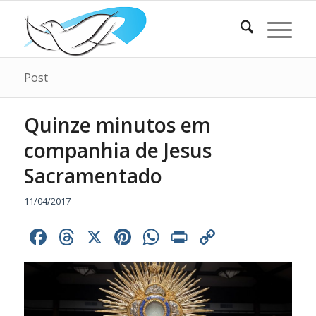
Post
Quinze minutos em
companhia de Jesus
Sacramentado
11/04/2017
Facebook
Threads
X
Pinterest
WhatsApp
Print
Copy
Link