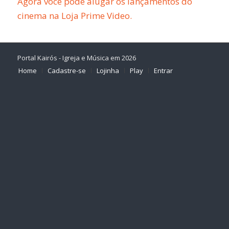
Agora você pode alugar os lançamentos do
cinema na Loja Prime Video.
Portal Kairós - Igreja e Música em 2026
Home
Cadastre-se
Lojinha
Play
Entrar