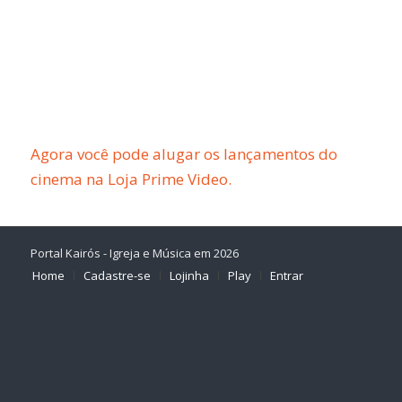
Agora você pode alugar os lançamentos do
cinema na Loja Prime Video.
Portal Kairós - Igreja e Música em 2026
Home
Cadastre-se
Lojinha
Play
Entrar