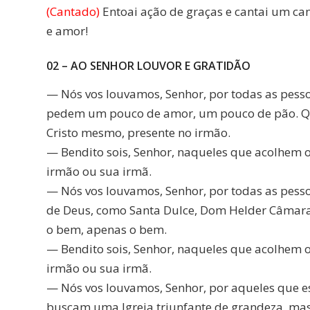
(Cantado)
Entoai ação de graças e cantai um ca
e amor!
02 – AO SENHOR LOUVOR E GRATIDÃO
— Nós vos louvamos, Senhor, por todas as pess
pedem um pouco de amor, um pouco de pão. Q
Cristo mesmo, presente no irmão.
— Bendito sois, Senhor, naqueles que acolhem o
irmão ou sua irmã.
— Nós vos louvamos, Senhor, por todas as pess
de Deus, como Santa Dulce, Dom Helder Câmara
o bem, apenas o bem.
— Bendito sois, Senhor, naqueles que acolhem o
irmão ou sua irmã.
— Nós vos louvamos, Senhor, por aqueles que e
buscam uma Igreja triunfante de grandeza, mas 