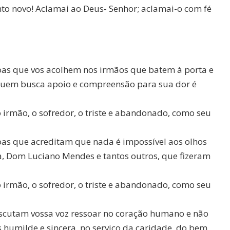
nto novo! Aclamai ao Deus- Senhor; aclamai-o com fé
oas que vos acolhem nos irmãos que batem à porta e
uem busca apoio e compreensão para sua dor é
 irmão, o sofredor, o triste e abandonado, como seu
oas que acreditam que nada é impossível aos olhos
, Dom Luciano Mendes e tantos outros, que fizeram
 irmão, o sofredor, o triste e abandonado, como seu
scutam vossa voz ressoar no coração humano e não
humilde e sincera, no serviço da caridade, do bem,