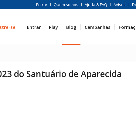
Entrar
Quem somos
Ajuda & FAQ
Avisos
D
stre-se
Entrar
Play
Blog
Campanhas
Formaç
023 do Santuário de Aparecida