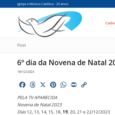
Igreja e Música Católica - 20 anos
Cada
Post
6º dia da Novena de Natal 2
19/12/2023
Facebook
Threads
X
Pinterest
WhatsApp
Print
Copy
Link
PELA TV APARECIDA
Novena de Natal 2023
Dias
12, 13, 14, 15, 18,
19
, 20, 21 e 22/12/2023