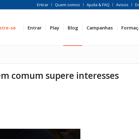
Entrar
Quem somos
Ajuda & FAQ
Avisos
D
stre-se
Entrar
Play
Blog
Campanhas
Formaç
bem comum supere interesses