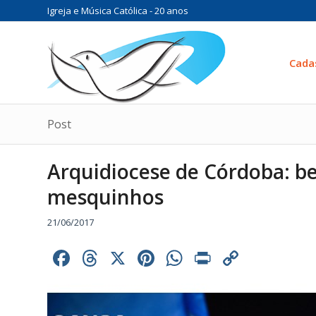
Igreja e Música Católica - 20 anos
Cada
Post
Arquidiocese de Córdoba: 
mesquinhos
21/06/2017
Facebook
Threads
X
Pinterest
WhatsApp
Print
Copy
Link