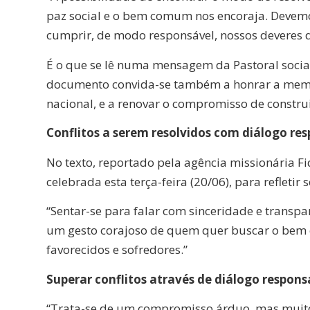
paz social e o bem comum nos encoraja. Devemos
cumprir, de modo responsável, nossos deveres d
É o que se lê numa mensagem da Pastoral socia
documento convida-se também a honrar a memór
nacional, e a renovar o compromisso de construi
Conflitos a serem resolvidos com diálogo re
No texto, reportado pela agência missionária Fi
celebrada esta terça-feira (20/06), para refletir 
“Sentar-se para falar com sinceridade e transpar
um gesto corajoso de quem quer buscar o bem
favorecidos e sofredores.”
Superar conflitos através de diálogo respon
“Trata-se de um compromisso árduo, mas muito ú