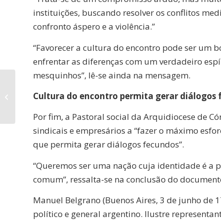
instituições, buscando resolver os conflitos me
confronto áspero e a violência.”
“Favorecer a cultura do encontro pode ser um b
enfrentar as diferenças com um verdadeiro espír
mesquinhos”, lê-se ainda na mensagem.
Pintora doa um
Cultura do encontro permita gerar diálogos
quadro ao Papa por
sua visita à Armênia
Por fim, a Pastoral social da Arquidiocese de Có
sindicais e empresários a “fazer o máximo esfo
que permita gerar diálogos fecundos”.
“Queremos ser uma nação cuja identidade é a 
comum”, ressalta-se na conclusão do document
Manuel Belgrano (Buenos Aires, 3 de junho de 1
político e general argentino. Ilustre representa