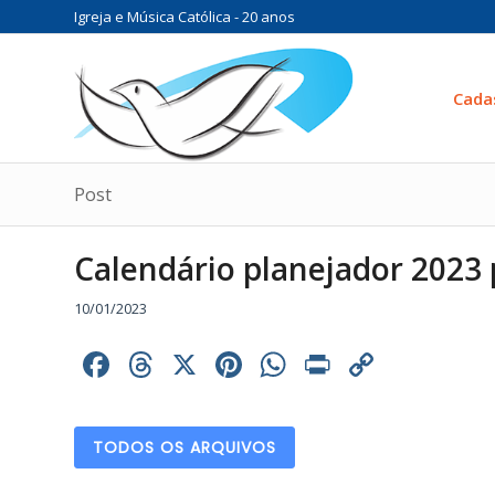
Igreja e Música Católica - 20 anos
Cada
Post
Calendário planejador 2023 
10/01/2023
Facebook
Threads
X
Pinterest
WhatsApp
Print
Copy
Link
TODOS OS ARQUIVOS