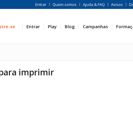
Entrar
Quem somos
Ajuda & FAQ
Avisos
D
stre-se
Entrar
Play
Blog
Campanhas
Formaç
para imprimir