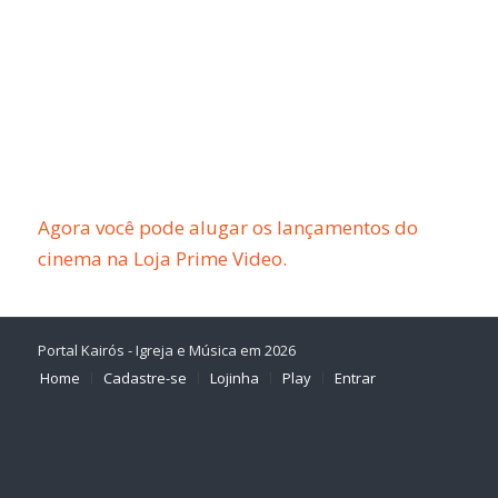
Agora você pode alugar os lançamentos do
cinema na Loja Prime Video.
Portal Kairós - Igreja e Música em 2026
Home
Cadastre-se
Lojinha
Play
Entrar