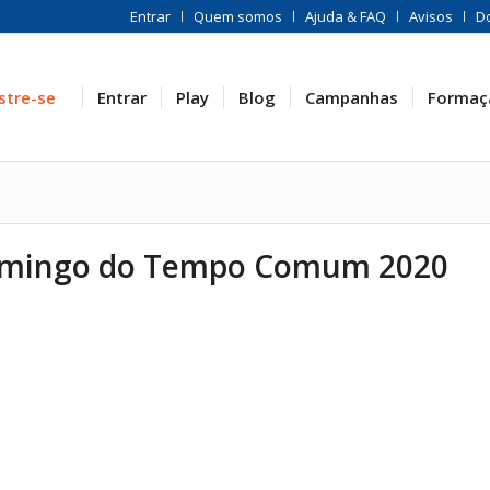
Entrar
Quem somos
Ajuda & FAQ
Avisos
D
stre-se
Entrar
Play
Blog
Campanhas
Formaç
Domingo do Tempo Comum 2020