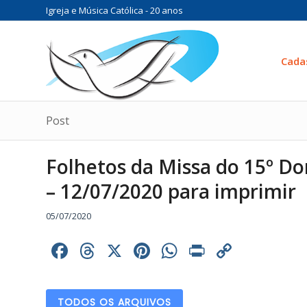
Igreja e Música Católica - 20 anos
Cada
Post
Folhetos da Missa do 15º 
– 12/07/2020 para imprimir
05/07/2020
Facebook
Threads
X
Pinterest
WhatsApp
Print
Copy
Link
TODOS OS ARQUIVOS