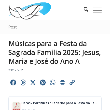
Post
Músicas para a Festa da
Sagrada Família 2025: Jesus,
Maria e José do Ano A
23/12/2025
Facebook
Threads
X
Pinterest
WhatsApp
Print
Copy
Link
Cifras / Partituras / Caderno para a Festa da Sagrada Família 2025