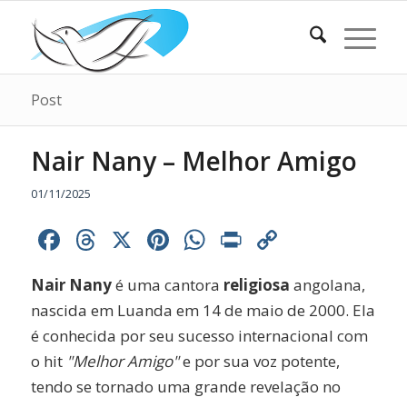
Post
Nair Nany – Melhor Amigo
01/11/2025
Facebook
Threads
X
Pinterest
WhatsApp
Print
Copy
Link
Nair Nany
é uma cantora
religiosa
angolana,
nascida em Luanda em 14 de maio de 2000. Ela
é conhecida por seu sucesso internacional com
o hit
"Melhor Amigo"
e por sua voz potente,
tendo se tornado uma grande revelação no