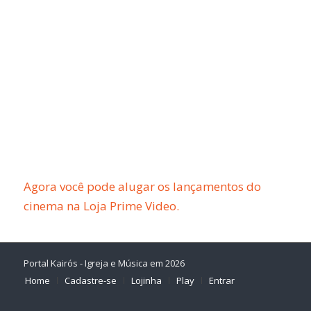
Agora você pode alugar os lançamentos do
cinema na Loja Prime Video.
Portal Kairós - Igreja e Música em 2026
Home
Cadastre-se
Lojinha
Play
Entrar