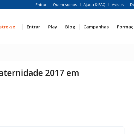
Entrar
Quem somos
Ajuda & FAQ
Avisos
D
stre-se
Entrar
Play
Blog
Campanhas
Formaç
aternidade 2017 em