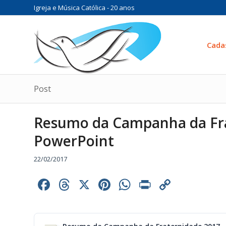
Igreja e Música Católica - 20 anos
Cada
Post
Resumo da Campanha da Fr
PowerPoint
22/02/2017
Facebook
Threads
X
Pinterest
WhatsApp
Print
Copy
Link