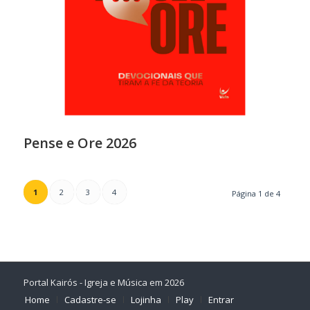
Pense e Ore 2026
1
2
3
4
Página 1 de 4
Portal Kairós - Igreja e Música em 2026
Home
Cadastre-se
Lojinha
Play
Entrar