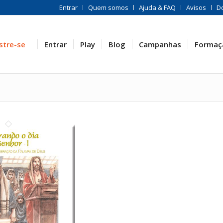
Entrar
Quem somos
Ajuda & FAQ
Avisos
D
stre-se
Entrar
Play
Blog
Campanhas
Formaç