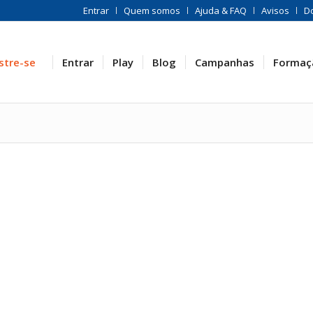
Entrar
Quem somos
Ajuda & FAQ
Avisos
D
stre-se
Entrar
Play
Blog
Campanhas
Formaç