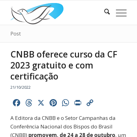
Post
CNBB oferece curso da CF
2023 gratuito e com
certificação
21/10/2022
Facebook
Threads
X
Pinterest
WhatsApp
Print
Copy
Link
A Editora da CNBB e o Setor Campanhas da
Conferência Nacional dos Bispos do Brasil
(CNBB)
promovem, de 24 a 28 de outubro
, um