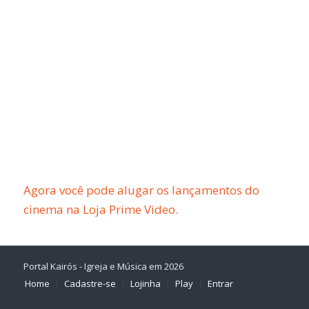
Agora você pode alugar os lançamentos do
cinema na Loja Prime Video.
Portal Kairós - Igreja e Música em 2026
Home
Cadastre-se
Lojinha
Play
Entrar