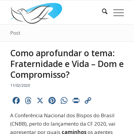
Post
Como aprofundar o tema:
Fraternidade e Vida – Dom e
Compromisso?
11/02/2020
Facebook
Threads
X
Pinterest
WhatsApp
Print
Copy
Link
A Conferência Nacional dos Bispos do Brasil
(CNBB), perto do lançamento da CF 2020, vai
apresentar por quais
caminhos
os agentes