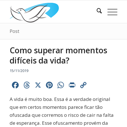
Post
Como superar momentos
difíceis da vida?
15/11/2019
Facebook
Threads
X
Pinterest
WhatsApp
Print
Copy
Link
A vida é muito boa. Essa é a verdade original
que em certos momentos parece ficar tão
ofuscada que corremos o risco de cair na falta
de esperança. Esse ofuscamento provém da