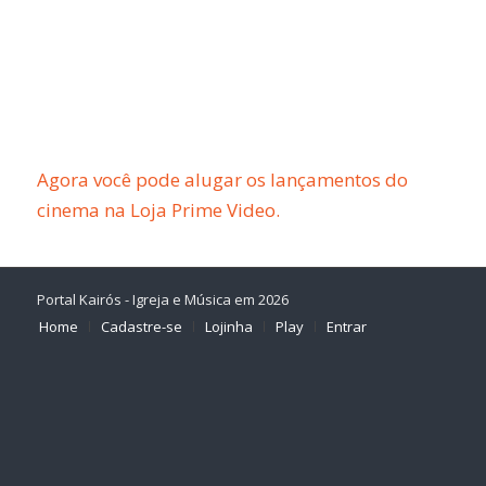
Agora você pode alugar os lançamentos do
cinema na Loja Prime Video.
Portal Kairós - Igreja e Música em 2026
Home
Cadastre-se
Lojinha
Play
Entrar