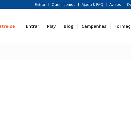
Entrar
Quem somos
Ajuda & FAQ
Avisos
D
stre-se
Entrar
Play
Blog
Campanhas
Formaç