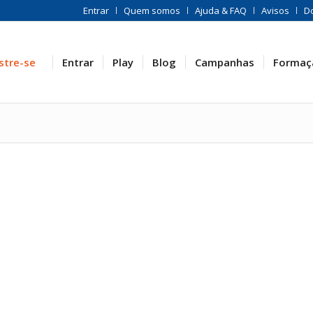
Entrar
Quem somos
Ajuda & FAQ
Avisos
D
stre-se
Entrar
Play
Blog
Campanhas
Formaç