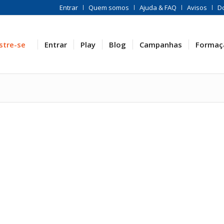
Entrar
Quem somos
Ajuda & FAQ
Avisos
D
stre-se
Entrar
Play
Blog
Campanhas
Formaç